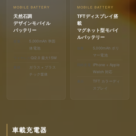
MOBILE BATTERY
MOBILE BATTERY
天然石調
TFTディスプレイ搭
デザインモバイル
載
バッテリー
マグネット型モバイ
ルバッテリー
5,000mAh 準固
容量
体電池
5,000mAh ポリ
容量
マー電池
Qi2.0 最大15W
ワイヤレス
iPhone + Apple
同時充電
ガラス + プラス
素材
Watch 対応
チック筐体
TFT カラーディ
表示
スプレイ
車載充電器