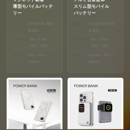
薄型モバイルバッテ
スリム型モバイル
リー
バッテリー
5,000mAh 準固
5,000mAh 準固
容量
容量
体電池
体電池
5W / 7.5W /
5W / 7.5W /
ワイヤレス
ワイヤレス
10W / 15W
10W / 15W
102 × 70 ×
9.6mm（107 ×
サイズ
厚さ
6.6mm
68mm）