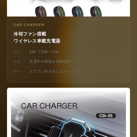
CAR CHARGER
冷却ファン搭載
ワイヤレス車載充電器
5W / 7.5W / 10W
出力
充電中の発熱を強制冷却
特徴
エアコン吹き出し口クリップ
取付