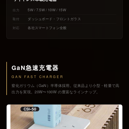
5W / 7.5W / 10W / 15W
出力
ダッシュボード・フロントガラス
取付
各社スマートフォン全般
対応
GaN急速充電器
GAN FAST CHARGER
窒化ガリウム（GaN）半導体採用。従来品より小型・軽量で高
出力を実現。20W〜100W の豊富なラインナップ。