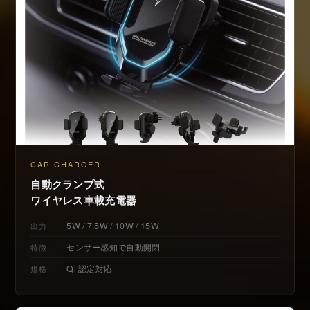
CAR CHARGER
自動クランプ式
ワイヤレス車載充電器
5W / 7.5W / 10W / 15W
出力
センサー感知で自動開閉
特徴
Qi 認定対応
規格